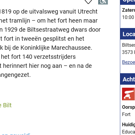
Zater
1819 op de uitvalsweg vanuit Utrecht
10:00 
 met tramlijn – om het fort heen maar
 in 1929 de Biltsestraatweg dwars door
Loca
t fort in tweeën gesplitst en het
Bilts
ik bij de Koninklijke Marechaussee.
3573 
het fort 140 verzetsstrijders
Bezoe
herinnert hier nog aan – en na de
vangengezet.
Acht
 Bilt
Oorsp
Fort
Huidi
Educa