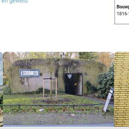
 en geweld’
Bouw
1816-