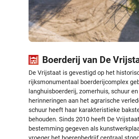
Boerderij van De Vrijst
De Vrijstaat is gevestigd op het histori
rijksmonumentaal boerderijcomplex geb
langhuisboerderij, zomerhuis, schuur en
herinneringen aan het agrarische verle
schuur heeft haar karakteristieke bakst
behouden. Sinds 2010 heeft De Vrijstaa
bestemming gegeven als kunstwerkplaat
vroeger het boerenbedrijf centraal stond