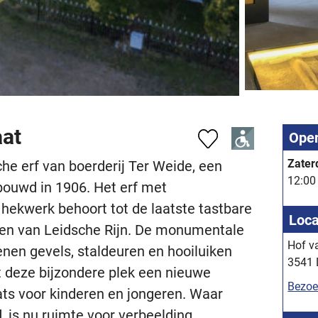
aat
Open
Zater
sche erf van boerderij Ter Weide, een
12:00 
ouwd in 1906. Het erf met
 hekwerk behoort tot de laatste tastbare
Loca
den van Leidsche Rijn. De monumentale
Hof v
enen gevels, staldeuren en hooiluiken
3541 
t deze bijzondere plek een nieuwe
Bezoe
s voor kinderen en jongeren. Waar
, is nu ruimte voor verbeelding,