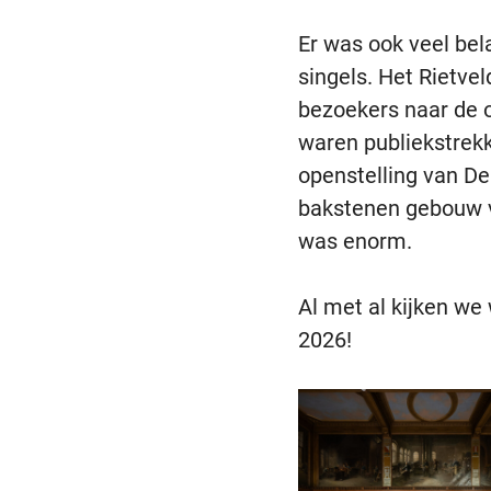
Er was ook veel be
singels. Het Rietv
bezoekers naar de 
waren publiekstrekk
openstelling van De
bakstenen gebouw v
was enorm.
Al met al kijken w
2026!