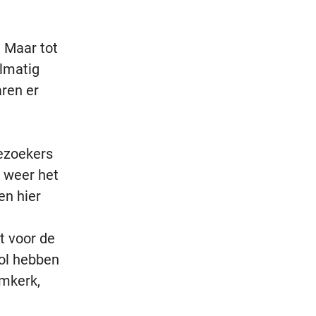
 Maar tot
elmatig
aren er
ezoekers
 weer het
en hier
t voor de
ol hebben
omkerk,