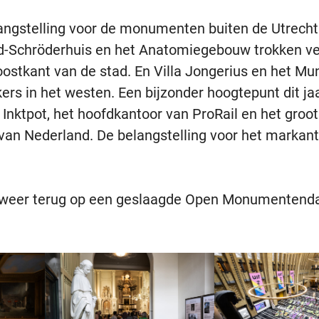
langstelling voor de monumenten buiten de Utrech
eld-Schröderhuis en het Anatomiegebouw trokken ve
oostkant van de stad. En Villa Jongerius en het M
ers in het westen. Een bijzonder hoogtepunt dit ja
 Inktpot, het hoofdkantoor van ProRail en het groo
an Nederland. De belangstelling voor het markan
e weer terug op een geslaagde Open Monumentenda