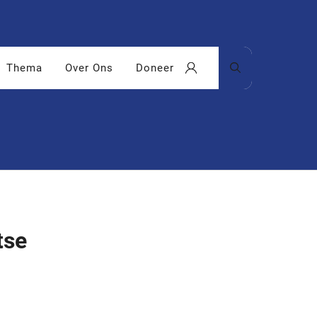
Thema
Over Ons
Doneer
tse