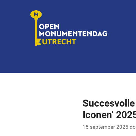
Ga
naar
de
inhoud
Succesvoll
Iconen’ 202
15 september 2025
do