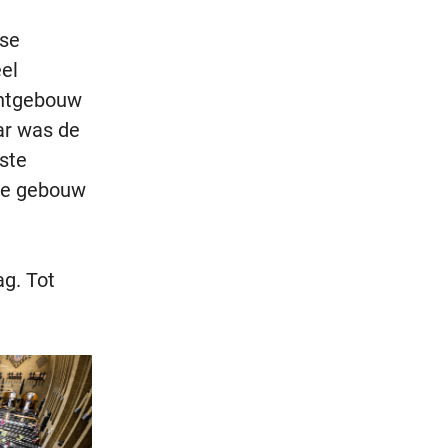
tse
el
untgebouw
ar was de
tste
te gebouw
g. Tot