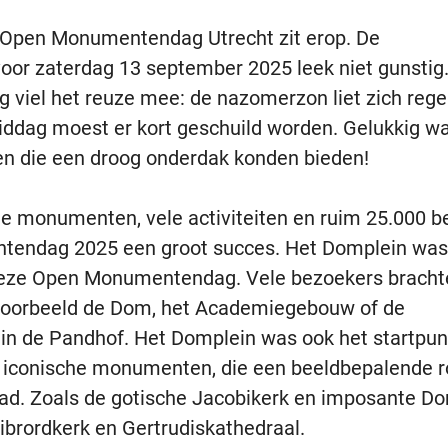
e Open Monumentendag Utrecht zit erop. De
oor zaterdag 13 september 2025 leek niet gunstig.
g viel het reuze mee: de nazomerzon liet zich reg
middag moest er kort geschuild worden. Gelukkig w
 die een droog onderdak konden bieden!
e monumenten, vele activiteiten en ruim 25.000 b
endag 2025 een groot succes. Het Domplein was
deze Open Monumentendag. Vele bezoekers bracht
voorbeeld de Dom, het Academiegebouw of de
 de Pandhof. Het Domplein was ook het startpun
 iconische monumenten, die een beeldbepalende r
tad. Zoals de gotische Jacobikerk en imposante D
librordkerk en Gertrudiskathedraal.