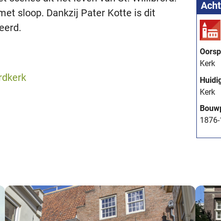
Acht
et sloop. Dankzij Pater Kotte is dit
eerd.
Oorsp
Kerk
rdkerk
Huidi
Kerk
Bouw
1876-