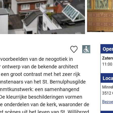
Open
Zater
 voorbeelden van de neogotiek in
11:00 
r ontwerp van de bekende architect
een groot contrast met het zeer rijk
Loca
unstenaars van het St. Bernulphusgilde
Minre
ammtkunstwerk: een samenhangend
3512 
De kleurrijke beschilderingen vormen
Bezoe
e onderdelen van de kerk, waaronder de
 scènes uit het leven van St. Willibrord.